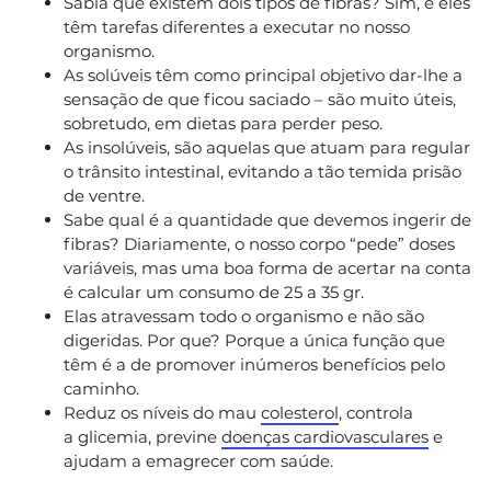
Sabia que existem dois tipos de fibras? Sim, e eles
têm tarefas diferentes a executar no nosso
organismo.
As solúveis têm como principal objetivo dar-lhe a
sensação de que ficou saciado – são muito úteis,
sobretudo, em dietas para perder peso.
As insolúveis, são aquelas que atuam para regular
o trânsito intestinal, evitando a tão temida prisão
de ventre.
Sabe qual é a quantidade que devemos ingerir de
fibras? Diariamente, o nosso corpo “pede” doses
variáveis, mas uma boa forma de acertar na conta
é calcular um consumo de 25 a 35 gr.
Elas atravessam todo o organismo e não são
digeridas. Por que? Porque a única função que
têm é a de promover inúmeros benefícios pelo
caminho.
Reduz os níveis do mau
colesterol
, controla
a glicemia, previne
doenças cardiovasculares
e
ajudam a emagrecer com saúde.