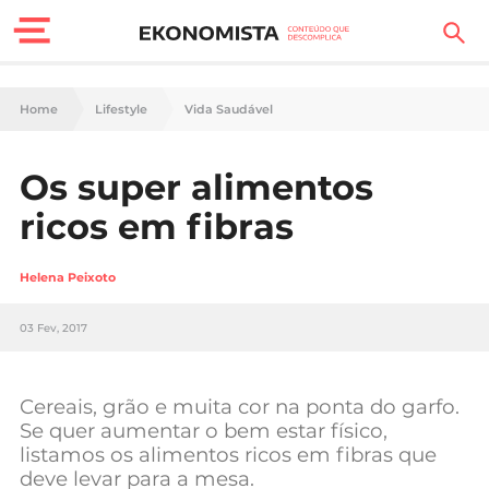
Finanças Pessoais
Home
Lifestyle
Vida Saudável
Motores
Os super alimentos
Carreira
ricos em fibras
Casa
Helena Peixoto
Lifestyle
03 Fev, 2017
Sociedade
Tecnologia
Cereais, grão e muita cor na ponta do garfo.
Se quer aumentar o bem estar físico,
listamos os alimentos ricos em fibras que
Negócios
deve levar para a mesa.