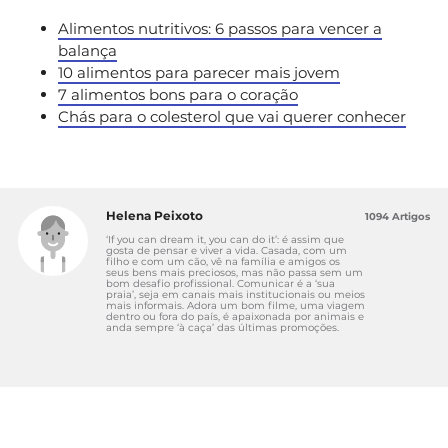
Alimentos nutritivos: 6 passos para vencer a
balança
10 alimentos para parecer mais jovem
7 alimentos bons para o coração
Chás para o colesterol que vai querer conhecer
Helena Peixoto
1094 Artigos
‘If you can dream it, you can do it’: é assim que
gosta de pensar e viver a vida. Casada, com um
filho e com um cão, vê na família e amigos os
seus bens mais preciosos, mas não passa sem um
bom desafio profissional. Comunicar é a ‘sua
praia’, seja em canais mais institucionais ou meios
mais informais. Adora um bom filme, uma viagem
dentro ou fora do país, é apaixonada por animais e
anda sempre ‘à caça’ das últimas promoções.