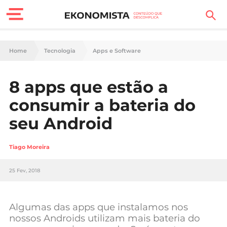
Finanças Pessoais
Home
Tecnologia
Apps e Software
Motores
8 apps que estão a
Carreira
consumir a bateria do
Casa
seu Android
Lifestyle
Tiago Moreira
Sociedade
25 Fev, 2018
Tecnologia
Algumas das apps que instalamos nos
Negócios
nossos Androids utilizam mais bateria do