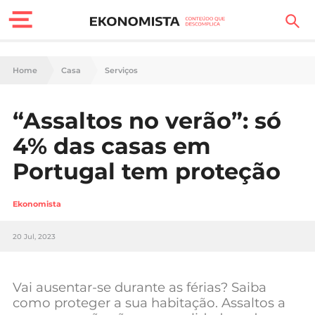
Finanças Pessoais
Home
Casa
Serviços
Motores
“Assaltos no verão”: só
Carreira
4% das casas em
Casa
Portugal tem proteção
Lifestyle
Ekonomista
Sociedade
20 Jul, 2023
Tecnologia
Vai ausentar-se durante as férias? Saiba
Negócios
como proteger a sua habitação. Assaltos a