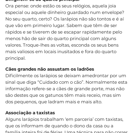
Ora pense: onde estão os seus relógios, aquela joia
especial ou aquele dinheiro guardado num envelope?
No seu quarto, certo? Os larápios não são tontos e é aí
que vão em primeiro lugar. Sabem que têm de ser
rápidos e se tiverem de se escapar rapidamente pelo
menos hão de sair do quarto principal com alguns
valores. Troque-lhes as voltas, esconda os seus bens
mais valiosos em locais inusitados e fora do quarto
principal.
Cães grandes não assustam os ladrões
Dificilmente os larápios se deixam amedrontar por um
sinal que diga “Cuidado com o cão”. Normalmente esta
informação refere-se a cães de grande porte, mas não
são destes que os gatunos têm mais receio, mas sim
dos pequenos, que ladram mais e mais alto.
Associação a taxistas
Alguns larápios trabalham ‘em parceria’ com taxistas,
que os informam de quando o dono da casa ou a
família inteira foi de férias. Uma técnica para não correr