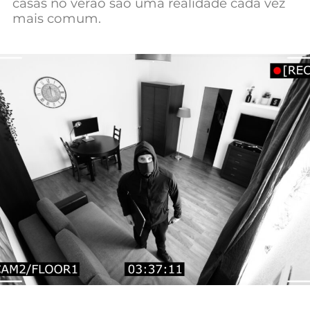
casas no verão são uma realidade cada vez
Mundial 2026
mais comum.