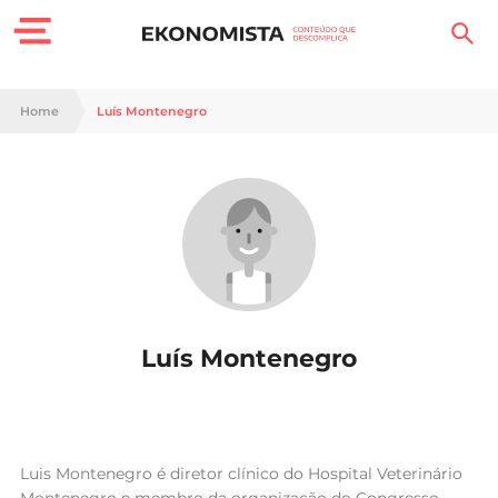
Finanças Pessoais
Home
Luís Montenegro
Motores
Carreira
Casa
Lifestyle
Luís Montenegro
Sociedade
Tecnologia
Negócios
Luis Montenegro é diretor clínico do Hospital Veterinário