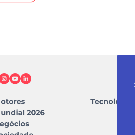
otores
Tecnologia
undial 2026
egócios
ociedade