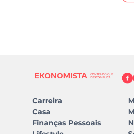
Carreira
M
Casa
M
Finanças Pessoais
N
Lifestyle
S