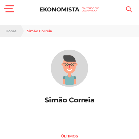
Finanças Pessoais
Home
Simão Correia
Motores
Carreira
Casa
Lifestyle
Simão Correia
Sociedade
Tecnologia
Negócios
ÚLTIMOS