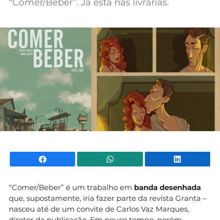
“Comer/Beber”. Já está nas livrarias.
Mundial 2026
Facebook
WhatsApp
Li
“Comer/Beber” é um trabalho em
banda desenhada
que, supostamente, iria fazer parte da revista Granta –
nasceu até de um convite de Carlos Vaz Marques,
diretor da publicação. Em pouco tempo, porém,