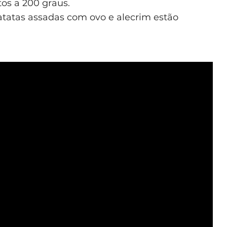
tos a 200 graus.
batatas assadas com ovo e alecrim estão