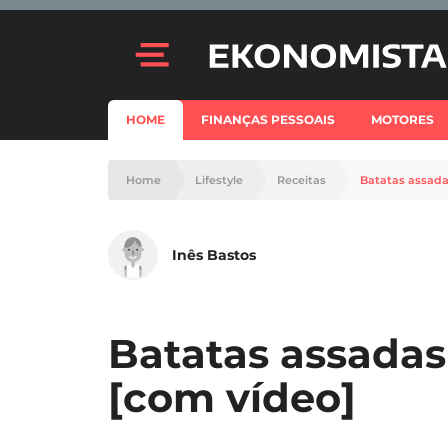
HOME
FINANÇAS PESSOAIS
MOTORES
Home
Lifestyle
Receitas
Batatas assada
Inês Bastos
Batatas assadas
[com vídeo]