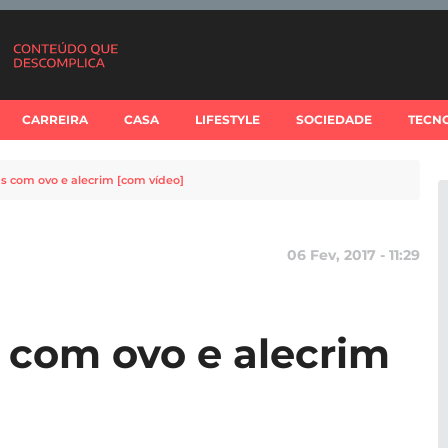
CARREIRA
CASA
LIFESTYLE
SOCIEDADE
TECN
s com ovo e alecrim [com vídeo]
06 Fev, 2017 - 11:29
 com ovo e alecrim