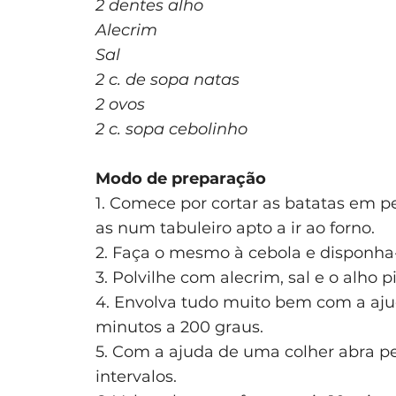
2 dentes alho
Alecrim
Sal
2 c. de sopa natas
2 ovos
2 c. sopa cebolinho
Modo de preparação
1. Comece por cortar as batatas em p
as num tabuleiro apto a ir ao forno.
2. Faça o mesmo à cebola e disponha
3. Polvilhe com alecrim, sal e o alho p
4. Envolva tudo muito bem com a ajud
minutos a 200 graus.
5. Com a ajuda de uma colher abra p
intervalos.