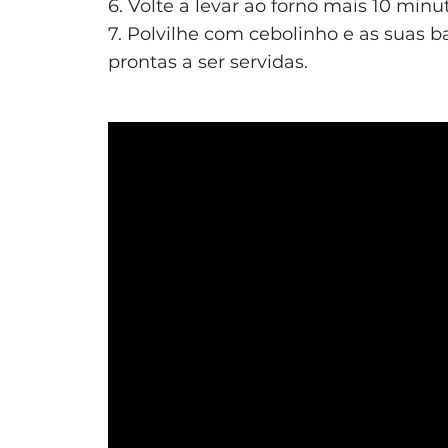
6. Volte a levar ao forno mais 10 minu
7. Polvilhe com cebolinho e as suas 
prontas a ser servidas.