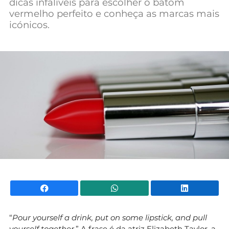
dicas infalíveis para escolher o batom
Mundial 2026
vermelho perfeito e conheça as marcas mais
icónicos.
Facebook
WhatsApp
Li
“
Pour yourself a drink, put on some lipstick, and pull
yourself together
.” A frase é da atriz Elizabeth Taylor, a