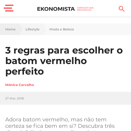
Finanças Pessoais
Home
Lifestyle
Moda e Beleza
Motores
3 regras para escolher o
Carreira
batom vermelho
Casa
perfeito
Lifestyle
Mónica Carvalho
Sociedade
27 Mar, 2018
Tecnologia
Adora batom vermelho, mas não tem
Negócios
certeza se fica bem em si? Descubra três