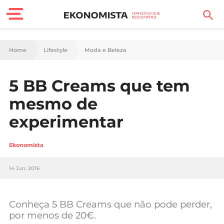
Finanças Pessoais
Home
Lifestyle
Moda e Beleza
Motores
5 BB Creams que tem
Carreira
mesmo de
Casa
experimentar
Lifestyle
Ekonomista
Sociedade
14 Jun, 2016
Tecnologia
Conheça 5 BB Creams que não pode perder,
Negócios
por menos de 20€.