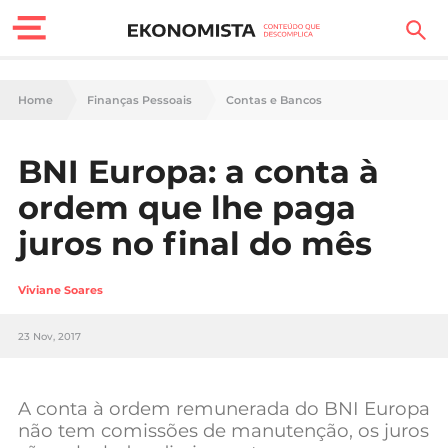
Finanças Pessoais
Home
Finanças Pessoais
Contas e Bancos
Motores
BNI Europa: a conta à
Carreira
ordem que lhe paga
Casa
juros no final do mês
Lifestyle
Viviane Soares
Sociedade
23 Nov, 2017
Tecnologia
A conta à ordem remunerada do BNI Europa
Negócios
não tem comissões de manutenção, os juros