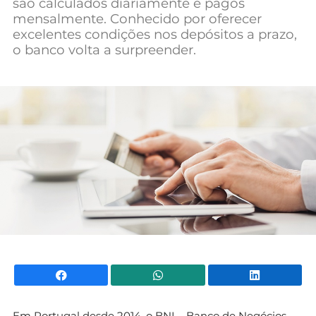
são calculados diariamente e pagos
Mundial 2026
mensalmente. Conhecido por oferecer
excelentes condições nos depósitos a prazo,
o banco volta a surpreender.
Facebook
WhatsApp
Li
Em Portugal desde 2014, o BNI – Banco de Negócios