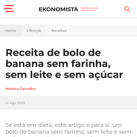
Finanças Pessoais
Home
Lifestyle
Receitas
Motores
Receita de bolo de
Carreira
banana sem farinha,
Casa
sem leite e sem açúcar
Lifestyle
Mónica Carvalho
Sociedade
14 Ago, 2023
Tecnologia
Se está em dieta, este artigo é para si: um
Negócios
bolo de banana sem farinha, sem leite e sem