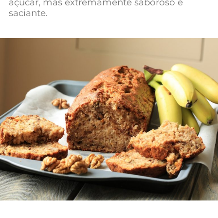
açúcar, mas extremamente saboroso e
Mundial 2026
saciante.