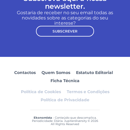
newsletter.
Gostaria de receber no seu email todas as
novidades sobre as categorias do seu
interese?
SUBSCREVER
Contactos
Quem Somos
Estatuto Editorial
Ficha Técnica
Política de Cookies
Termos e Condições
Política de Privacidade
Ekonomista
- Conteúdo que descomplica.
Periodicidade: Diária. Jupiterdiversity © 2026
All Rights Reserved