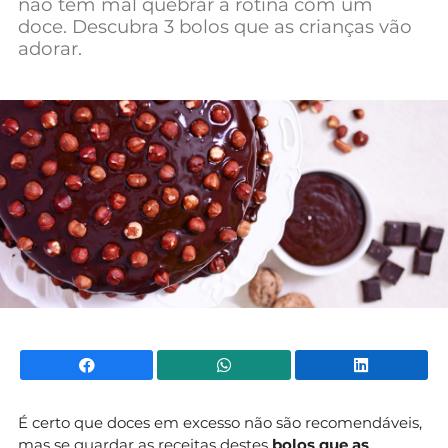
não tem mal quebrar a rotina com um
Mundial 2026
doce. Descubra 3 bolos que as crianças vão
adorar.
Facebook
WhatsApp
Li
É certo que doces em excesso não são recomendáveis,
mas se guardar as receitas destes
bolos que as