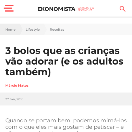
Finanças Pessoais
Home
Lifestyle
Receitas
Motores
3 bolos que as crianças
Carreira
vão adorar (e os adultos
Casa
também)
Lifestyle
Márcio Matos
Sociedade
27 Jan, 2018
Tecnologia
Quando se portam bem, podemos mimá-los
Negócios
com o que eles mais gostam de petiscar – e