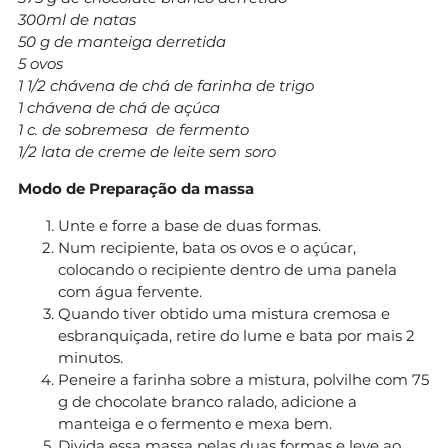
300ml de natas
50 g de manteiga derretida
5 ovos
1 1/2 chávena de chá de farinha de trigo
1 chávena de chá de açúca
1 c. de sobremesa de fermento
1/2 lata de creme de leite sem soro
Modo de Preparação da massa
Unte e forre a base de duas formas.
Num recipiente, bata os ovos e o açúcar,
colocando o recipiente dentro de uma panela
com água fervente.
Quando tiver obtido uma mistura cremosa e
esbranquiçada, retire do lume e bata por mais 2
minutos.
Peneire a farinha sobre a mistura, polvilhe com 75
g de chocolate branco ralado, adicione a
manteiga e o fermento e mexa bem.
Divida essa massa pelas duas formas e leve ao