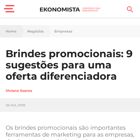
Finanças Pessoais
Home
Negócios
Empresas
Motores
Brindes promocionais: 9
Carreira
sugestões para uma
Casa
oferta diferenciadora
Lifestyle
Viviane Soares
Sociedade
26 Out, 2018
Tecnologia
Os brindes promocionais são importantes
Negócios
ferramentas de marketing para as empresas,