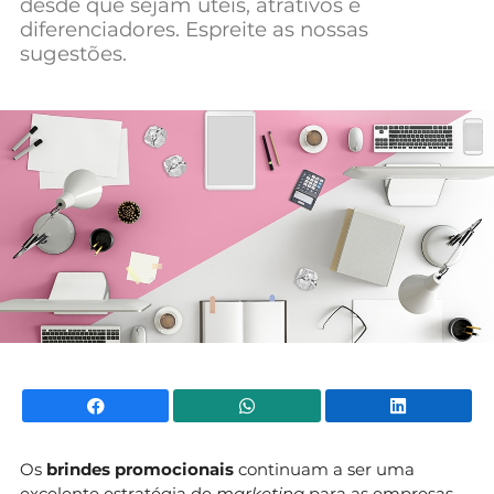
desde que sejam úteis, atrativos e
Mundial 2026
diferenciadores. Espreite as nossas
sugestões.
Facebook
WhatsApp
Li
Os
brindes promocionais
continuam a ser uma
excelente estratégia de
marketing
para as empresas