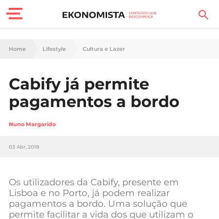
Finanças Pessoais
Home
Lifestyle
Cultura e Lazer
Motores
Cabify já permite
Carreira
pagamentos a bordo
Casa
Nuno Margarido
Lifestyle
03 Abr, 2018
Sociedade
Tecnologia
Os utilizadores da Cabify, presente em
Lisboa e no Porto, já podem realizar
pagamentos a bordo. Uma solução que
Negócios
permite facilitar a vida dos que utilizam o