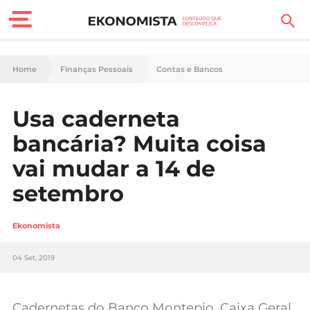
Finanças Pessoais
Home
Finanças Pessoais
Contas e Bancos
Motores
Usa caderneta
Carreira
bancária? Muita coisa
Casa
vai mudar a 14 de
setembro
Lifestyle
Sociedade
Ekonomista
Tecnologia
04 Set, 2019
Negócios
Cadernetas do Banco Montepio, Caixa Geral