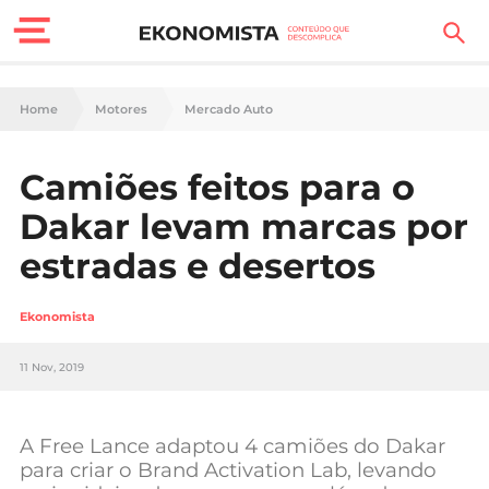
Finanças Pessoais
Home
Motores
Mercado Auto
Motores
Camiões feitos para o
Carreira
Dakar levam marcas por
Casa
estradas e desertos
Lifestyle
Ekonomista
Sociedade
11 Nov, 2019
Tecnologia
A Free Lance adaptou 4 camiões do Dakar
Negócios
para criar o Brand Activation Lab, levando