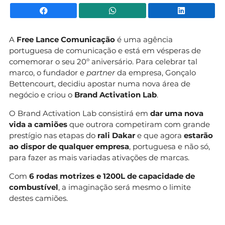
Facebook
WhatsApp
Li
A
Free Lance Comunicação
é uma agência
portuguesa de comunicação e está em vésperas de
comemorar o seu 20º aniversário. Para celebrar tal
marco, o fundador e
partner
da empresa, Gonçalo
Bettencourt, decidiu apostar numa nova área de
negócio e criou o
Brand Activation Lab
.
O Brand Activation Lab consistirá em
dar uma nova
vida a camiões
que outrora competiram com grande
prestígio nas etapas do
rali Dakar
e que agora
estarão
ao dispor de qualquer empresa
, portuguesa e não só,
para fazer as mais variadas ativações de marcas.
Com
6 rodas motrizes e 1200L de capacidade de
combustível
, a imaginação será mesmo o limite
destes camiões.