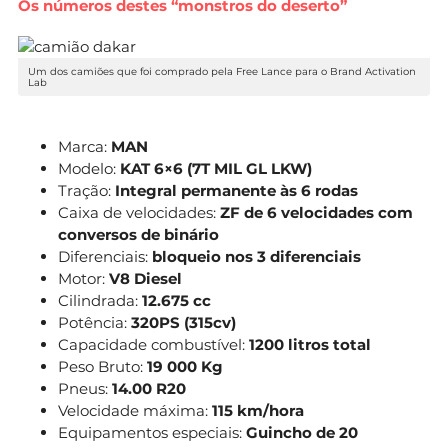
Os números destes “monstros do deserto”
Um dos camiões que foi comprado pela Free Lance para o Brand Activation
Lab
Marca:
MAN
Modelo:
KAT 6×6 (7T MIL GL LKW)
Tração:
Integral permanente às 6 rodas
Caixa de velocidades:
ZF de 6 velocidades com
conversos de binário
Diferenciais:
bloqueio nos 3 diferenciais
Motor:
V8 Diesel
Cilindrada:
12.675 cc
Potência:
320PS (315cv)
Capacidade combustível:
1200 litros total
Peso Bruto:
19 000 Kg
Pneus:
14.00 R20
Velocidade máxima:
115 km/hora
Equipamentos especiais:
Guincho de 20