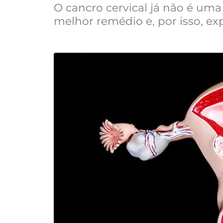
O cancro cervical já não é um
melhor remédio e, por isso, ex