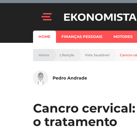
HOME
FINANÇAS PESSOAIS
MOTORES
Home
Lifestyle
Vida Saudável
Cancro ce
Pedro Andrade
Cancro cervical:
o tratamento