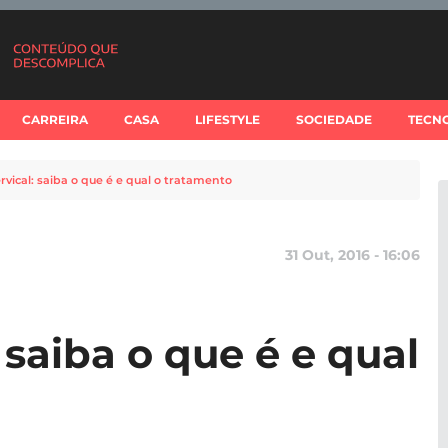
CARREIRA
CASA
LIFESTYLE
SOCIEDADE
TECN
rvical: saiba o que é e qual o tratamento
31 Out, 2016 - 16:06
 saiba o que é e qual