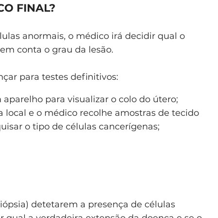
CO FINAL?
lulas anormais, o médico irá decidir qual o
m conta o grau da lesão.
çar para testes definitivos:
 aparelho para visualizar o colo do útero;
 local e o médico recolhe amostras de tecido
uisar o tipo de células cancerígenas;
biópsia) detetarem a presença de células
r qual a verdadeira extensão da doença e se o