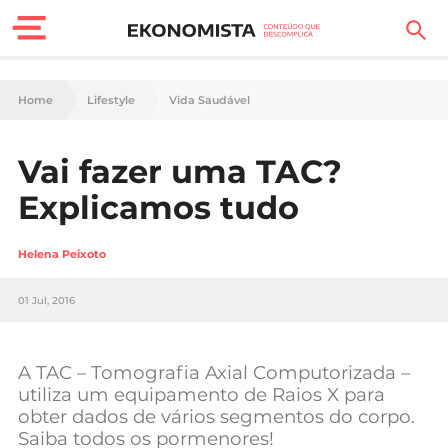
Finanças Pessoais
Home
Lifestyle
Vida Saudável
Motores
Vai fazer uma TAC?
Carreira
Explicamos tudo
Casa
Helena Peixoto
Lifestyle
01 Jul, 2016
Sociedade
Tecnologia
A TAC – Tomografia Axial Computorizada –
utiliza um equipamento de Raios X para
obter dados de vários segmentos do corpo.
Negócios
Saiba todos os pormenores!