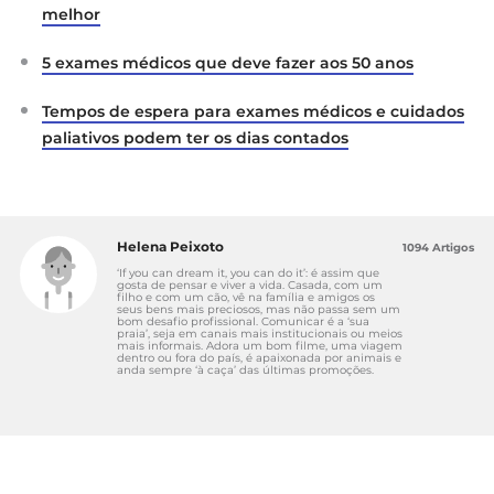
melhor
5 exames médicos que deve fazer aos 50 anos
Tempos de espera para exames médicos e cuidados
paliativos podem ter os dias contados
Helena Peixoto
1094 Artigos
‘If you can dream it, you can do it’: é assim que
gosta de pensar e viver a vida. Casada, com um
filho e com um cão, vê na família e amigos os
seus bens mais preciosos, mas não passa sem um
bom desafio profissional. Comunicar é a ‘sua
praia’, seja em canais mais institucionais ou meios
mais informais. Adora um bom filme, uma viagem
dentro ou fora do país, é apaixonada por animais e
anda sempre ‘à caça’ das últimas promoções.