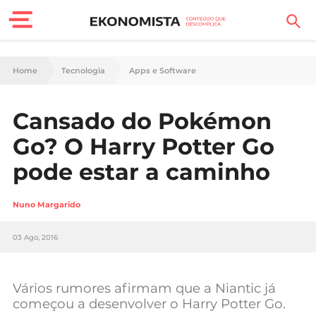
Finanças Pessoais
Home
Tecnologia
Apps e Software
Motores
Cansado do Pokémon
Carreira
Go? O Harry Potter Go
Casa
pode estar a caminho
Lifestyle
Nuno Margarido
Sociedade
03 Ago, 2016
Tecnologia
Vários rumores afirmam que a Niantic já
Negócios
começou a desenvolver o Harry Potter Go.