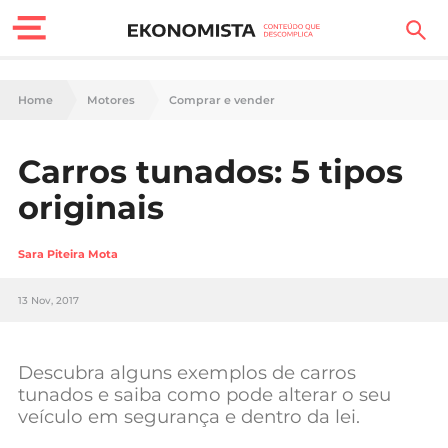
Finanças Pessoais
Home
Motores
Comprar e vender
Motores
Carros tunados: 5 tipos
Carreira
originais
Casa
Sara Piteira Mota
Lifestyle
13 Nov, 2017
Sociedade
Tecnologia
Descubra alguns exemplos de carros
tunados e saiba como pode alterar o seu
veículo em segurança e dentro da lei.
Negócios