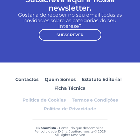
newsletter.
Gostaria de receber no seu email todas as
novidades sobre as categorias do seu
interese?
SUBSCREVER
Contactos
Quem Somos
Estatuto Editorial
Ficha Técnica
Política de Cookies
Termos e Condições
Política de Privacidade
Ekonomista
- Conteúdo que descomplica.
Periodicidade: Diária. Jupiterdiversity © 2026
All Rights Reserved