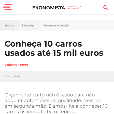
Finanças Pessoais
Home
Motores
Comprar e vender
Motores
Conheça 10 carros
Carreira
usados até 15 mil euros
Casa
Valdemar Jorge
Lifestyle
12 Abr, 2019
Sociedade
Tecnologia
Orçamento curto não é razão para não
adquirir automóvel de qualidade, mesmo
em segunda mão. Damos-lhe a conhecer 10
Negócios
carros usados até 15 mil euros.