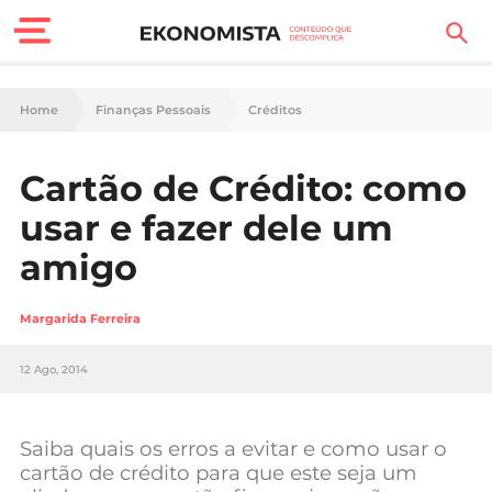
Finanças Pessoais
Home
Finanças Pessoais
Créditos
Motores
Cartão de Crédito: como
Carreira
usar e fazer dele um
Casa
amigo
Lifestyle
Margarida Ferreira
Sociedade
12 Ago, 2014
Tecnologia
Saiba quais os erros a evitar e como usar o
Negócios
cartão de crédito para que este seja um