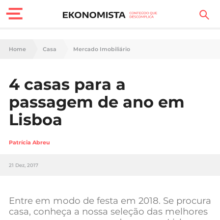
Finanças Pessoais
Home
Casa
Mercado Imobiliário
Motores
4 casas para a
Carreira
passagem de ano em
Casa
Lisboa
Lifestyle
Patrícia Abreu
Sociedade
21 Dez, 2017
Tecnologia
Entre em modo de festa em 2018. Se procura
Negócios
casa, conheça a nossa seleção das melhores