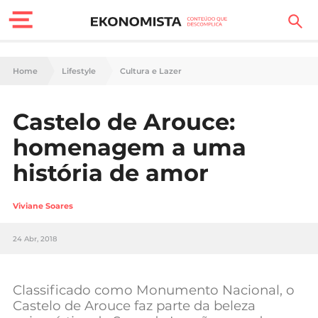
Finanças Pessoais
Home
Lifestyle
Cultura e Lazer
Motores
Castelo de Arouce:
Carreira
homenagem a uma
Casa
história de amor
Lifestyle
Viviane Soares
Sociedade
24 Abr, 2018
Tecnologia
Classificado como Monumento Nacional, o
Negócios
Castelo de Arouce faz parte da beleza