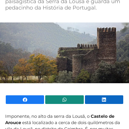
paisagística da Serra da Lousã e guarda um
Mundial 2026
pedacinho da História de Portugal.
Facebook
WhatsApp
Li
Imponente, no alto da serra da Lousã, o
Castelo de
Arouce
está localizado a cerca de dois quilómetros da
vila da Lousã, no distrito de Coimbra. É, por muitas