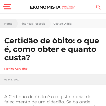
Finanças Pessoais
Home
Finanças Pessoais
Gestão Diária
Motores
Certidão de óbito: o que
Carreira
é, como obter e quanto
Casa
custa?
Lifestyle
Mónica Carvalho
Sociedade
09 Mai, 2023
Tecnologia
A Certidão de óbito é o registo oficial do
Negócios
falecimento de um cidadão. Saiba onde