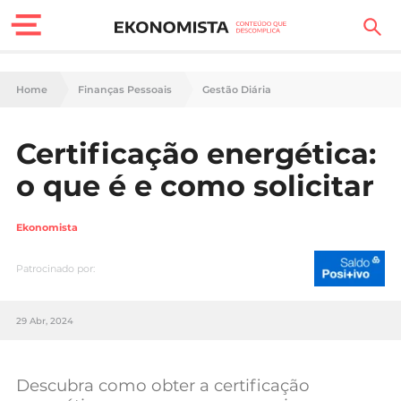
Finanças Pessoais
Home
Finanças Pessoais
Gestão Diária
Motores
Certificação energética:
Carreira
o que é e como solicitar
Casa
Ekonomista
Lifestyle
Patrocinado por:
Sociedade
29 Abr, 2024
Tecnologia
Negócios
Descubra como obter a certificação