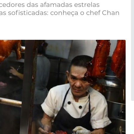
ncedores das afamadas estrelas
s sofisticadas: conheça o chef Chan