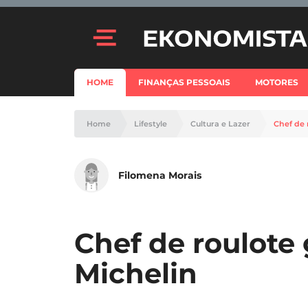
HOME
FINANÇAS PESSOAIS
MOTORES
Home
Lifestyle
Cultura e Lazer
Chef de 
Filomena Morais
Chef de roulote
Michelin