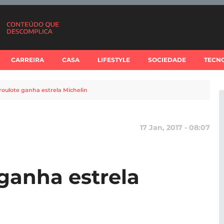
CARREIRA
CASA
LIFESTYLE
SOCIEDADE
TECN
roulote ganha estrela Michelin
17 Jan, 2017 - 08:07
 ganha estrela