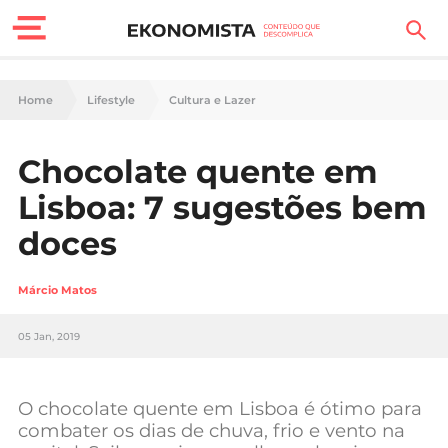
Finanças Pessoais
Home
Lifestyle
Cultura e Lazer
Motores
Chocolate quente em
Carreira
Lisboa: 7 sugestões bem
Casa
doces
Lifestyle
Márcio Matos
Sociedade
05 Jan, 2019
Tecnologia
O chocolate quente em Lisboa é ótimo para
Negócios
combater os dias de chuva, frio e vento na