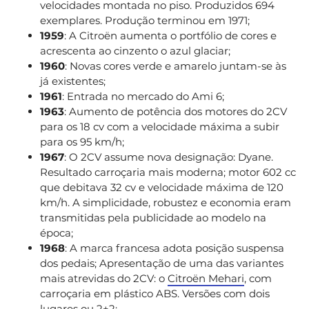
velocidades montada no piso. Produzidos 694
exemplares. Produção terminou em 1971;
1959
: A Citroën aumenta o portfólio de cores e
acrescenta ao cinzento o azul glaciar;
1960
: Novas cores verde e amarelo juntam-se às
já existentes;
1961
: Entrada no mercado do Ami 6;
1963
: Aumento de potência dos motores do 2CV
para os 18 cv com a velocidade máxima a subir
para os 95 km/h;
1967
: O 2CV assume nova designação: Dyane.
Resultado carroçaria mais moderna; motor 602 cc
que debitava 32 cv e velocidade máxima de 120
km/h. A simplicidade, robustez e economia eram
transmitidas pela publicidade ao modelo na
época;
1968
: A marca francesa adota posição suspensa
dos pedais; Apresentação de uma das variantes
mais atrevidas do 2CV: o
Citroën Mehari
, com
carroçaria em plástico ABS. Versões com dois
lugares ou 2+2;