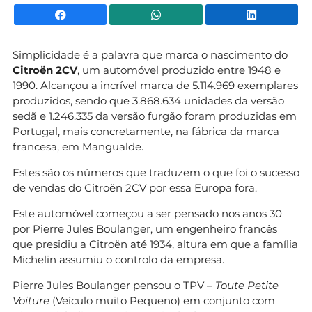
Facebook
WhatsApp
Li
Simplicidade é a palavra que marca o nascimento do
Citroën 2CV
, um automóvel produzido entre 1948 e
1990. Alcançou a incrível marca de 5.114.969 exemplares
produzidos, sendo que 3.868.634 unidades da versão
sedã e 1.246.335 da versão furgão foram produzidas em
Portugal, mais concretamente, na fábrica da marca
francesa, em Mangualde.
Estes são os números que traduzem o que foi o sucesso
de vendas do Citroën 2CV por essa Europa fora.
Este automóvel começou a ser pensado nos anos 30
por Pierre Jules Boulanger, um engenheiro francês
que presidiu a Citroën até 1934, altura em que a família
Michelin assumiu o controlo da empresa.
Pierre Jules Boulanger pensou o TPV –
Toute Petite
Voiture
(Veículo muito Pequeno) em conjunto com