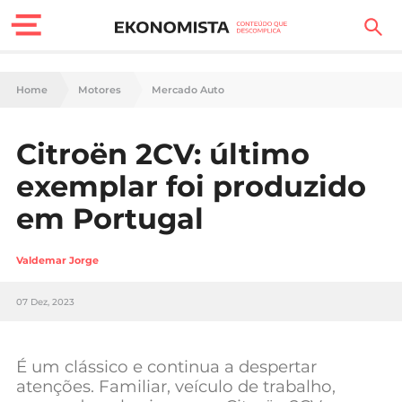
Finanças Pessoais
Home
Motores
Mercado Auto
Motores
Citroën 2CV: último
Carreira
exemplar foi produzido
Casa
em Portugal
Lifestyle
Valdemar Jorge
Sociedade
07 Dez, 2023
Tecnologia
É um clássico e continua a despertar
Negócios
atenções. Familiar, veículo de trabalho,