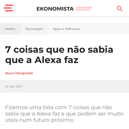
Finanças Pessoais
Home
Tecnologia
Apps e Software
Motores
7 coisas que não sabia
Carreira
que a Alexa faz
Casa
Nuno Margarido
Lifestyle
15 Dez, 2017
Sociedade
Tecnologia
Fizemos uma lista com 7 coisas que não
sabia que a Alexa faz e que podem ser muito
úteis num futuro próximo.
Negócios