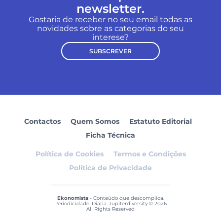
newsletter.
Gostaria de receber no seu email todas as
novidades sobre as categorias do seu
interese?
SUBSCREVER
Contactos
Quem Somos
Estatuto Editorial
Ficha Técnica
Política de Cookies
Termos e Condições
Política de Privacidade
Ekonomista
- Conteúdo que descomplica.
Periodicidade: Diária. Jupiterdiversity © 2026
All Rights Reserved