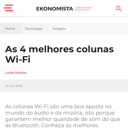
Finanças Pessoais
Home
Tecnologia
Gadgets
Motores
As 4 melhores colunas
Carreira
Wi-Fi
Casa
Luísa Santos
Lifestyle
20 Jul, 2018
Sociedade
Tecnologia
As colunas Wi-Fi são uma boa aposta no
mundo do áudio e da música, isto porque
garantem melhor qualidade de som do que
Negócios
as Bluetooth. Conheça as melhores.