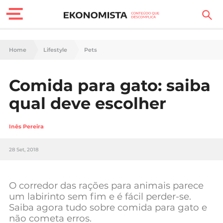
Finanças Pessoais
Home
Lifestyle
Pets
Motores
Comida para gato: saiba
Carreira
qual deve escolher
Casa
Inês Pereira
Lifestyle
28 Set, 2018
Sociedade
Tecnologia
O corredor das rações para animais parece
um labirinto sem fim e é fácil perder-se.
Saiba agora tudo sobre comida para gato e
Negócios
não cometa erros.