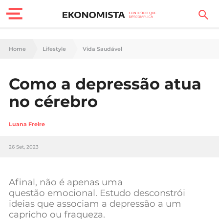
Finanças Pessoais
Home
Lifestyle
Vida Saudável
Motores
Como a depressão atua
Carreira
no cérebro
Casa
Luana Freire
Lifestyle
26 Set, 2023
Sociedade
Tecnologia
Afinal, não é apenas uma
questão emocional. Estudo desconstrói
ideias que associam a depressão a um
Negócios
capricho ou fraqueza.