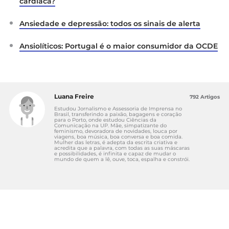
cardíaca?
Ansiedade e depressão: todos os sinais de alerta
Ansiolíticos: Portugal é o maior consumidor da OCDE
Luana Freire
792 Artigos
Estudou Jornalismo e Assessoria de Imprensa no
Brasil, transferindo a paixão, bagagens e coração
para o Porto, onde estudou Ciências da
Comunicação na UP. Mãe, simpatizante do
feminismo, devoradora de novidades, louca por
viagens, boa música, boa conversa e boa comida.
Mulher das letras, é adepta da escrita criativa e
acredita que a palavra, com todas as suas máscaras
e possibilidades, é infinita e capaz de mudar o
mundo de quem a lê, ouve, toca, espalha e constrói.