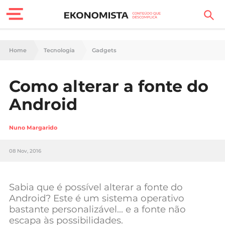
Finanças Pessoais
Home
Tecnologia
Gadgets
Motores
Como alterar a fonte do
Carreira
Android
Casa
Nuno Margarido
Lifestyle
08 Nov, 2016
Sociedade
Tecnologia
Sabia que é possível alterar a fonte do
Android? Este é um sistema operativo
bastante personalizável… e a fonte não
Negócios
escapa às possibilidades.