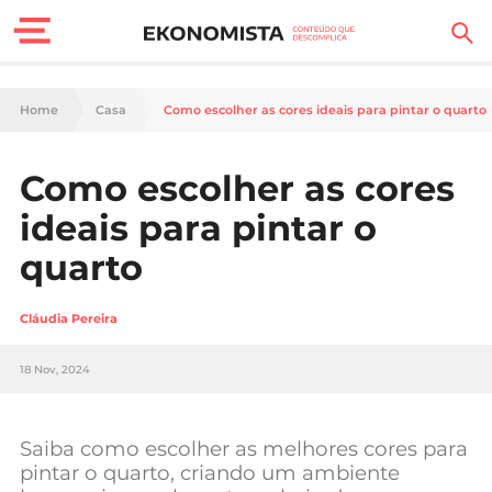
Finanças Pessoais
Home
Casa
Como escolher as cores ideais para pintar o quarto
Motores
Como escolher as cores
Carreira
ideais para pintar o
Casa
quarto
Lifestyle
Cláudia Pereira
Sociedade
18 Nov, 2024
Tecnologia
Saiba como escolher as melhores cores para
Negócios
pintar o quarto, criando um ambiente