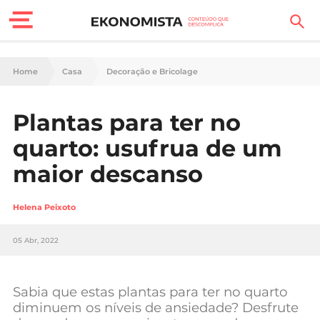
Finanças Pessoais
Home
Casa
Decoração e Bricolage
Motores
Plantas para ter no
Carreira
quarto: usufrua de um
Casa
maior descanso
Lifestyle
Helena Peixoto
Sociedade
05 Abr, 2022
Tecnologia
Sabia que estas plantas para ter no quarto
Negócios
diminuem os níveis de ansiedade? Desfrute