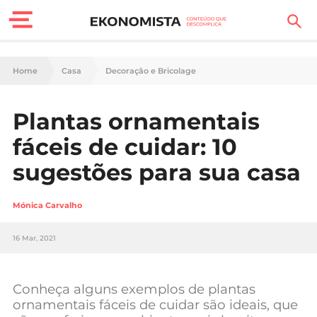
Finanças Pessoais
Home
Casa
Decoração e Bricolage
Motores
Plantas ornamentais
Carreira
fáceis de cuidar: 10
Casa
sugestões para sua casa
Lifestyle
Mónica Carvalho
Sociedade
16 Mar, 2021
Tecnologia
Conheça alguns exemplos de plantas
Negócios
ornamentais fáceis de cuidar são ideais, que