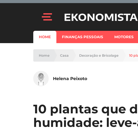
HOME
FINANÇAS PESSOAIS
MOTORES
Home
Casa
Decoração e Bricolage
10 p
Helena Peixoto
10 plantas que
humidade: leve-