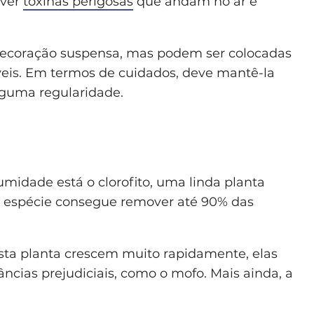
over
toxinas perigosas
que andam no ar e
decoração suspensa, mas podem ser colocadas
is. Em termos de cuidados, deve mantê-la
alguma regularidade.
midade está o clorofito, uma linda planta
ta espécie consegue remover até 90% das
sta planta crescem muito rapidamente, elas
ncias prejudiciais, como o mofo. Mais ainda, a