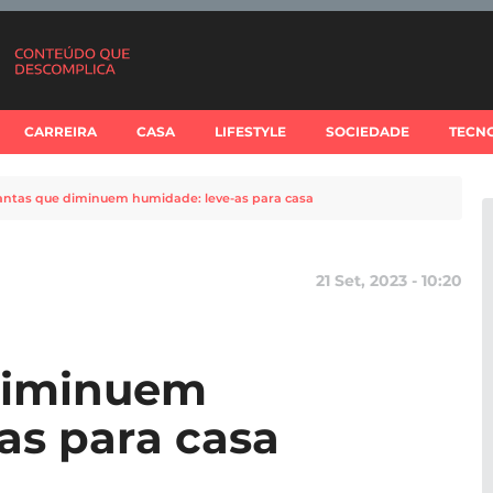
CARREIRA
CASA
LIFESTYLE
SOCIEDADE
TECN
lantas que diminuem humidade: leve-as para casa
21 Set, 2023 - 10:20
 diminuem
as para casa