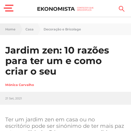
Finanças Pessoais
Home
Casa
Decoração e Bricolage
Motores
Jardim zen: 10 razões
Carreira
para ter um e como
Casa
criar o seu
Lifestyle
Mónica Carvalho
Sociedade
21 Set, 2021
Tecnologia
Ter um jardim zen em casa ou no
Negócios
escritório pode ser sinónimo de ter mais paz