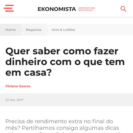
Finanças Pessoais
Home
Negócios
Arte & Leilões
Motores
Quer saber como fazer
Carreira
dinheiro com o que tem
Casa
em casa?
Lifestyle
Viviane Soares
Sociedade
23 Jan, 2017
Tecnologia
Precisa de rendimento extra no final do
Negócios
mês? Partilhamos consigo algumas dicas