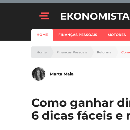
HOME
FINANÇAS PESSOAIS
MOTORES
Home
Finanças Pessoais
Reforma
Como 
Marta Maia
Como ganhar di
6 dicas fáceis e 