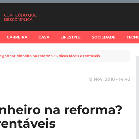
CARREIRA
CASA
LIFESTYLE
SOCIEDADE
TECN
ganhar dinheiro na reforma? 6 dicas fáceis e rentáveis
19 Nov, 2018 - 14:43
nheiro na reforma?
rentáveis