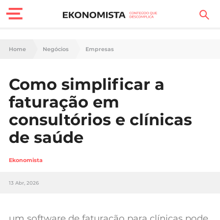
Finanças Pessoais
Home
Negócios
Empresas
Motores
Como simplificar a
Carreira
faturação em
Casa
consultórios e clínicas
de saúde
Lifestyle
Sociedade
Ekonomista
Tecnologia
13 Abr, 2026
Negócios
um software de faturação para clínicas pode