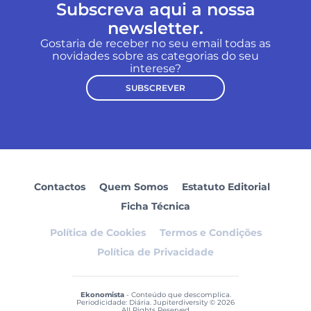
Subscreva aqui a nossa
newsletter.
Gostaria de receber no seu email todas as
novidades sobre as categorias do seu
interese?
SUBSCREVER
Contactos
Quem Somos
Estatuto Editorial
Ficha Técnica
Política de Cookies
Termos e Condições
Política de Privacidade
Ekonomista
- Conteúdo que descomplica.
Periodicidade: Diária. Jupiterdiversity © 2026
All Rights Reserved