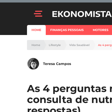
HOME
FINANÇAS PESSOAIS
MOTORES
Home
Lifestyle
Vida Saudável
As 4 perg
Teresa Campos
As 4 perguntas 
consulta de nutr
respostas)