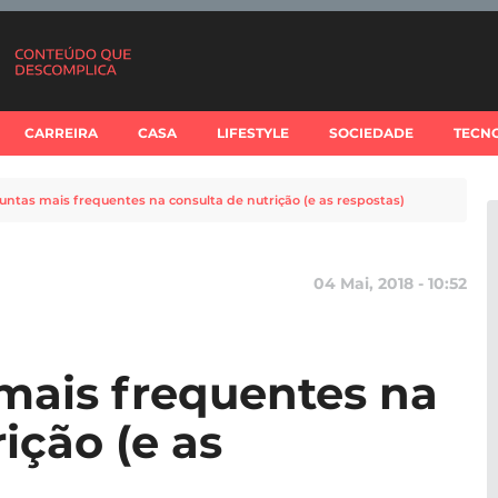
CARREIRA
CASA
LIFESTYLE
SOCIEDADE
TECN
untas mais frequentes na consulta de nutrição (e as respostas)
04 Mai, 2018 - 10:52
mais frequentes na
ição (e as