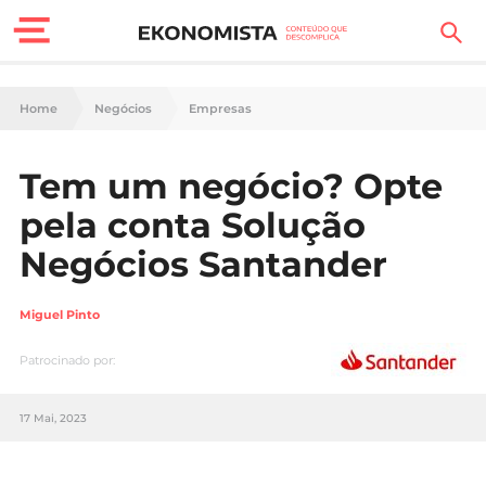
Finanças Pessoais
Home
Negócios
Empresas
Motores
Tem um negócio? Opte
Carreira
pela conta Solução
Casa
Negócios Santander
Lifestyle
Miguel Pinto
Sociedade
Patrocinado por:
Tecnologia
17 Mai, 2023
Negócios