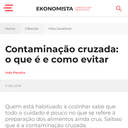
Finanças Pessoais
Home
Lifestyle
Vida Saudável
Motores
Contaminação cruzada:
Carreira
o que é e como evitar
Casa
Inês Pereira
Lifestyle
11 Set, 2018
Sociedade
Tecnologia
Quem está habituado a cozinhar sabe que
todo o cuidado é pouco no que se refere à
preparação dos alimentos ainda crus. Saibao
Negócios
que é a contaminação cruzada.