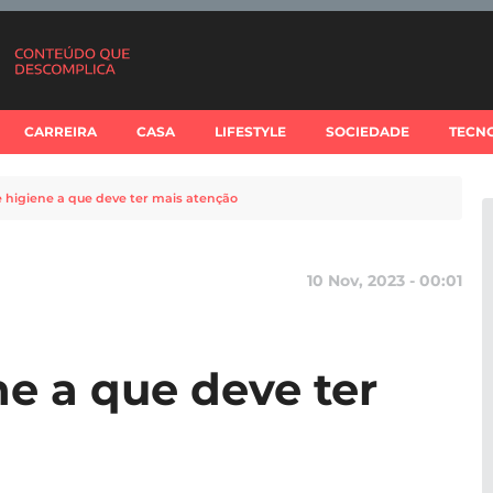
CARREIRA
CASA
LIFESTYLE
SOCIEDADE
TECN
e higiene a que deve ter mais atenção
10 Nov, 2023 - 00:01
ne a que deve ter