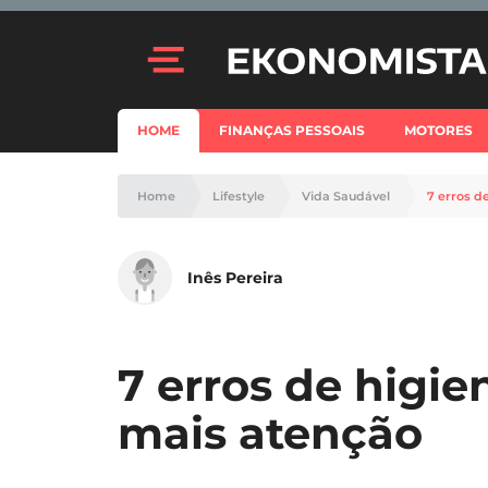
HOME
FINANÇAS PESSOAIS
MOTORES
Home
Lifestyle
Vida Saudável
7 erros d
Inês Pereira
7 erros de higie
mais atenção