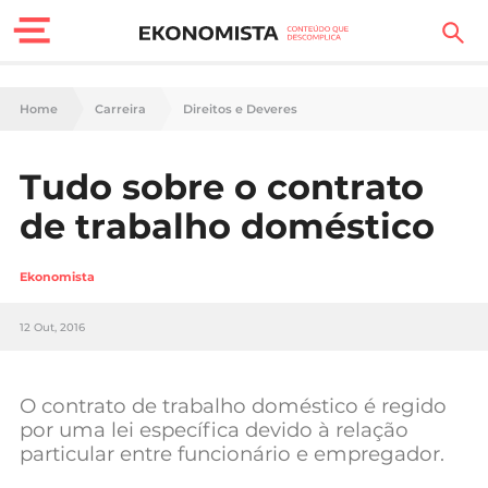
Finanças Pessoais
Home
Carreira
Direitos e Deveres
Motores
Tudo sobre o contrato
Carreira
de trabalho doméstico
Casa
Ekonomista
Lifestyle
12 Out, 2016
Sociedade
Tecnologia
O contrato de trabalho doméstico é regido
por uma lei específica devido à relação
particular entre funcionário e empregador.
Negócios