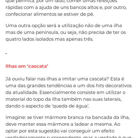
que permita, por um lado, comer umas refeições
rápidas com a ajuda de uns bancos altos e, por outro,
confecionar alimentos se estiver de pé.
Uma outra opção será a utilização não de uma ilha
mas de uma península, ou seja, não precisa de ter os
quatro lados isolados mas apenas três.
Ilhas em ‘cascata’
Já ouviu falar nas ilhas a imitar uma cascata? Esta é
uma das grandes tendências e um dos
hits
decorativos
da atualidade. Essencialmente consiste em utilizar o
material do topo da ilha também nas suas laterais,
dando o aspecto de ‘queda de água’.
Imagine: se tiver mármore branca na bancada da ilha,
deve manter essa mármore a ladear a mesma. Ao
optar por esta sugestão vai conseguir um efeito
verdadeiramente surpreendente, mas a verdade é que