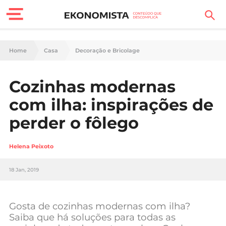
Finanças Pessoais
Home
Casa
Decoração e Bricolage
Motores
Cozinhas modernas
Carreira
com ilha: inspirações de
Casa
perder o fôlego
Lifestyle
Helena Peixoto
Sociedade
18 Jan, 2019
Tecnologia
Gosta de cozinhas modernas com ilha?
Negócios
Saiba que há soluções para todas as