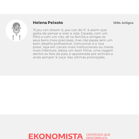
Helena Peixoto
1094 Artigos
‘If you can dream it, you can do it’: é assim que
gosta de pensar e viver a vida. Casada, com um
filho e com um cão, vê na família e amigos os
seus bens mais preciosos, mas não passa sem um
bom desafio profissional. Comunicar é a ‘sua
praia’, seja em canais mais institucionais ou meios
mais informais. Adora um bom filme, uma viagem
dentro ou fora do país, é apaixonada por animais e
anda sempre ‘à caça’ das últimas promoções.