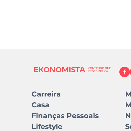
Carreira
M
Casa
M
Finanças Pessoais
N
Lifestyle
S