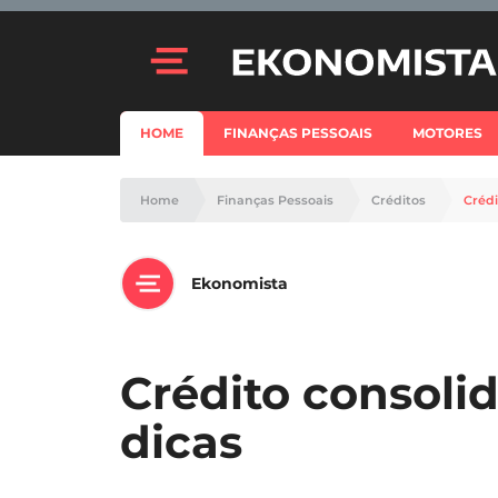
HOME
FINANÇAS PESSOAIS
MOTORES
Home
Finanças Pessoais
Créditos
Crédi
Ekonomista
Crédito consolid
dicas