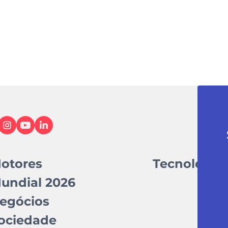
otores
Tecnologia
undial 2026
egócios
ociedade