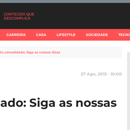
CARREIRA
CASA
LIFESTYLE
SOCIEDADE
TECN
to consolidado: Siga as nossas dicas
27 Ago, 2013 - 10:00
ado: Siga as nossas